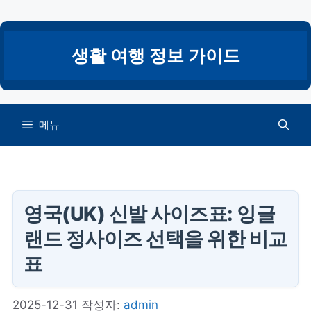
컨
텐
츠
생활 여행 정보 가이드
로
건
너
뛰
메뉴
기
영국(UK) 신발 사이즈표: 잉글
랜드 정사이즈 선택을 위한 비교
표
2025-12-31
작성자:
admin