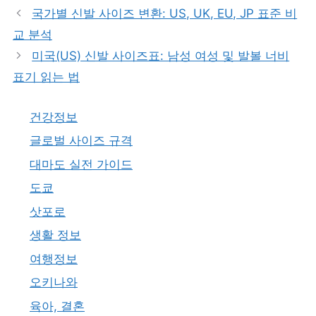
고
그
국가별 신발 사이즈 변환: US, UK, EU, JP 표준 비
리
교 분석
미국(US) 신발 사이즈표: 남성 여성 및 발볼 너비
표기 읽는 법
건강정보
글로벌 사이즈 규격
대마도 실전 가이드
도쿄
삿포로
생활 정보
여행정보
오키나와
육아, 결혼