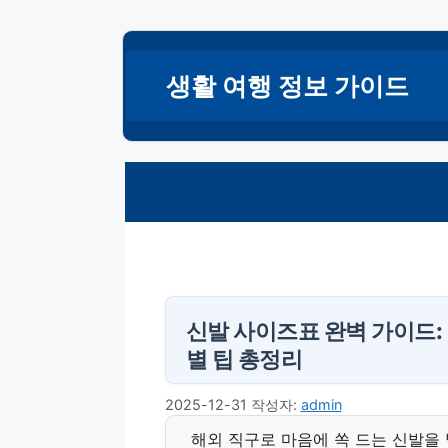
컨
텐
생활 여행 정보 가이드
츠
로
건
너
뛰
기
신발 사이즈표 완벽 가이드: 
별 팁 총정리
2025-12-31
작성자:
admin
해외 직구로 마음에 쏙 드는 신발을 