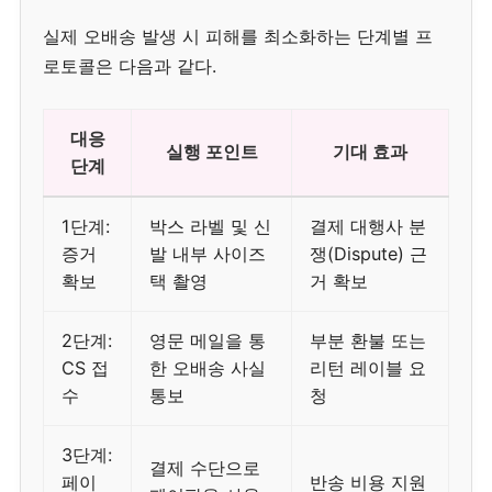
실제 오배송 발생 시 피해를 최소화하는 단계별 프
로토콜은 다음과 같다.
대응
실행 포인트
기대 효과
단계
1단계:
박스 라벨 및 신
결제 대행사 분
증거
발 내부 사이즈
쟁(Dispute) 근
확보
택 촬영
거 확보
2단계:
영문 메일을 통
부분 환불 또는
CS 접
한 오배송 사실
리턴 레이블 요
수
통보
청
3단계:
결제 수단으로
페이
반송 비용 지원