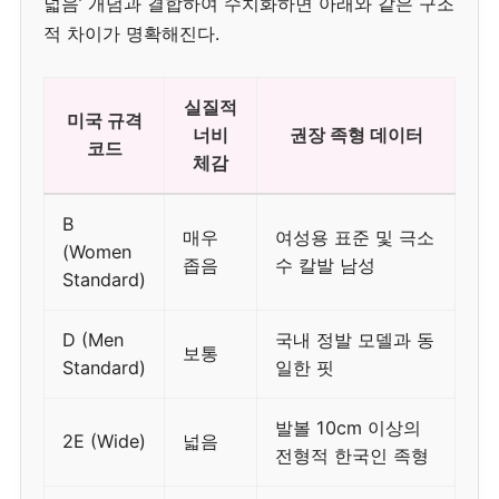
넓음’ 개념과 결합하여 수치화하면 아래와 같은 구조
적 차이가 명확해진다.
실질적
미국 규격
너비
권장 족형 데이터
코드
체감
B
매우
여성용 표준 및 극소
(Women
좁음
수 칼발 남성
Standard)
D (Men
국내 정발 모델과 동
보통
Standard)
일한 핏
발볼 10cm 이상의
2E (Wide)
넓음
전형적 한국인 족형