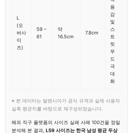
용
감
L
및
(오
59 –
약
스
버사
7.8cm
61
16.5cm
트
이
릿
즈)
무
드
극
대
화
※ 본 데이터는 발렌시아가 공식 규격과 실제 사용자
실측 평균치를 바탕으로 재구성되었습니다.
해외 직구 플랫폼의 사이즈 실패 사례 100건을 정밀
분석해 본 결과,
L59 사이즈는 한국 남성 평균 두상