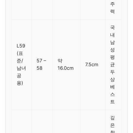
주
력
국
내
남
L59
성
(표
평
준/
57 –
약
7.5cm
균
남녀
58
16.0cm
두
공
상
용)
베
스
트
깊
은
착