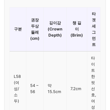
타
권장
겟
깊이감
챙 길
두상
세
구분
(Crown
이
둘레
그
Depth)
(Brim)
(cm)
먼
트
타
이
트
L58
한
(여
핏
54 –
약
성/
7.2cm
선
56
15.5cm
소
호,
두)
여
성