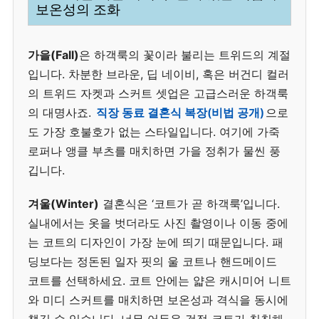
보온성의 조화
가을(Fall)
은 하객룩의 꽃이라 불리는 트위드의 계절
입니다. 차분한 브라운, 딥 네이비, 혹은 버건디 컬러
의 트위드 자켓과 스커트 셋업은 고급스러운 하객룩
의 대명사죠.
직장 동료 결혼식 복장(비법 공개)
으로
도 가장 호불호가 없는 스타일입니다. 여기에 가죽
로퍼나 앵클 부츠를 매치하면 가을 정취가 물씬 풍
깁니다.
겨울(Winter)
결혼식은 ‘코트가 곧 하객룩’입니다.
실내에서는 옷을 벗더라도 사진 촬영이나 이동 중에
는 코트의 디자인이 가장 눈에 띄기 때문입니다. 패
딩보다는 정돈된 일자 핏의 울 코트나 핸드메이드
코트를 선택하세요. 코트 안에는 얇은 캐시미어 니트
와 미디 스커트를 매치하면 보온성과 격식을 동시에
챙길 수 있습니다. 너무 어두운 검정 코트가 칙칙해