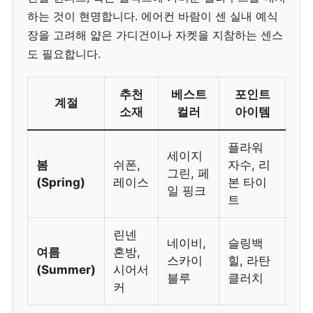
하는 것이 현명합니다. 에어컨 바람이 센 실내 예식
장을 고려해 얇은 가디건이나 자켓을 지참하는 센스
도 필요합니다.
추천
베스트
포인트
계절
소재
컬러
아이템
플라워
세이지
봄
쉬폰,
자수, 리
그린, 페
(Spring)
레이스
본 타이
일 핑크
트
린넨
네이비,
슬링백
여름
혼방,
스카이
힐, 라탄
(Summer)
시어서
블루
클러치
커