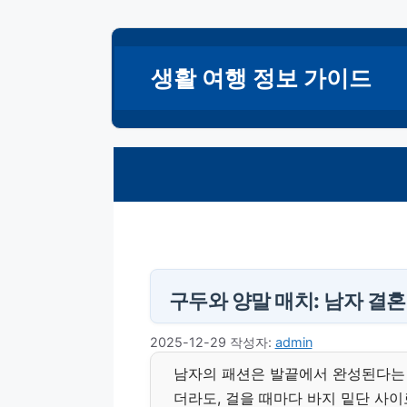
컨
텐
생활 여행 정보 가이드
츠
로
건
너
뛰
기
구두와 양말 매치: 남자 결
2025-12-29
작성자:
admin
남자의 패션은 발끝에서 완성된다는 
더라도, 걸을 때마다 바지 밑단 사