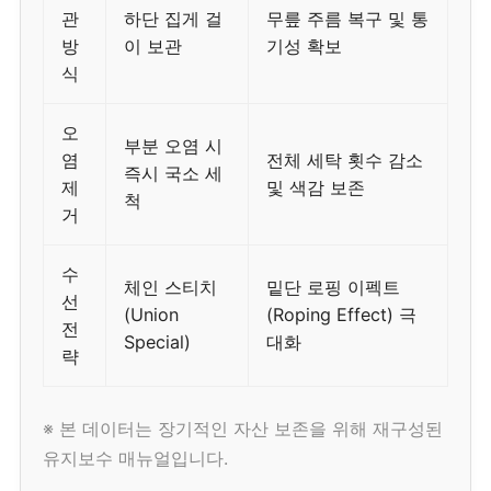
관
하단 집게 걸
무릎 주름 복구 및 통
방
이 보관
기성 확보
식
오
부분 오염 시
염
전체 세탁 횟수 감소
즉시 국소 세
제
및 색감 보존
척
거
수
체인 스티치
밑단 로핑 이펙트
선
(Union
(Roping Effect) 극
전
Special)
대화
략
※ 본 데이터는 장기적인 자산 보존을 위해 재구성된
유지보수 매뉴얼입니다.