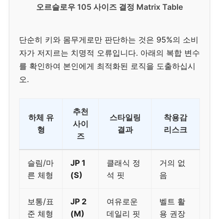
오르슬로우 105 사이즈 결정 Matrix Table
단순히 키와 몸무게로만 판단하는 것은 95%의 소비
자가 저지르는 치명적 오류입니다. 아래의 복합 변수
를 확인하여 본인에게 최적화된 로직을 도출하십시
오.
추천
하체 유
스타일링
착용감
사이
형
결과
리스크
즈
슬림/마
JP 1
클래식 정
거의 없
른 체형
(S)
석 핏
음
보통/표
JP 2
여유로운
벨트 활
준 체형
(M)
데일리 핏
용 권장