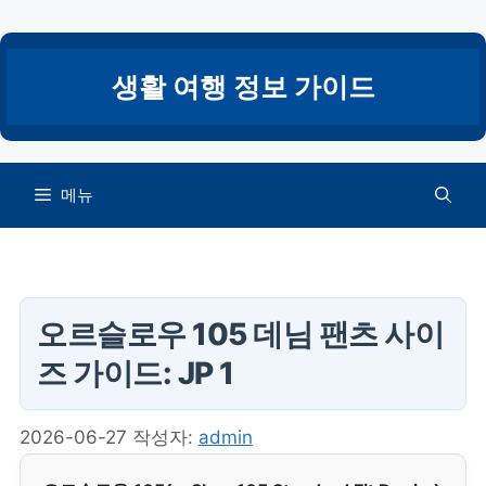
컨
텐
츠
생활 여행 정보 가이드
로
건
너
뛰
메뉴
기
오르슬로우 105 데님 팬츠 사이
즈 가이드: JP 1
2026-06-27
작성자:
admin