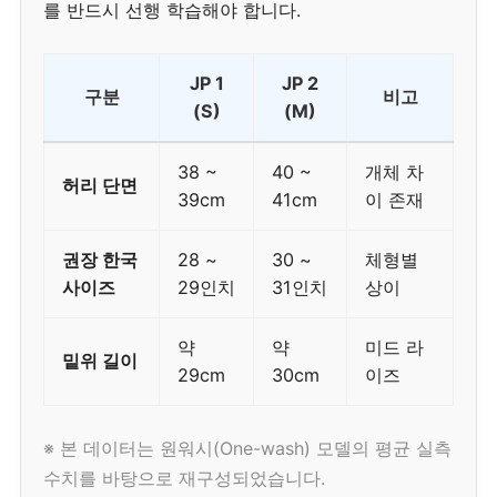
를 반드시 선행 학습해야 합니다.
JP 1
JP 2
구분
비고
(S)
(M)
38 ~
40 ~
개체 차
허리 단면
39cm
41cm
이 존재
권장 한국
28 ~
30 ~
체형별
사이즈
29인치
31인치
상이
약
약
미드 라
밑위 길이
29cm
30cm
이즈
※ 본 데이터는 원워시(One-wash) 모델의 평균 실측
수치를 바탕으로 재구성되었습니다.