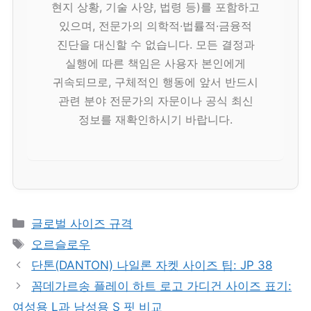
현지 상황, 기술 사양, 법령 등)를 포함하고
있으며, 전문가의 의학적·법률적·금융적
진단을 대신할 수 없습니다. 모든 결정과
실행에 따른 책임은 사용자 본인에게
귀속되므로, 구체적인 행동에 앞서 반드시
관련 분야 전문가의 자문이나 공식 최신
정보를 재확인하시기 바랍니다.
카
글로벌 사이즈 규격
테
태
오르슬로우
고
그
단톤(DANTON) 나일론 자켓 사이즈 팁: JP 38
리
꼼데가르송 플레이 하트 로고 가디건 사이즈 표기:
여성용 L과 남성용 S 핏 비교