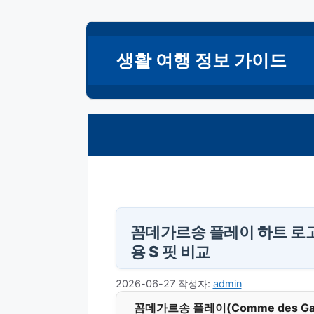
컨
텐
생활 여행 정보 가이드
츠
로
건
너
뛰
기
꼼데가르송 플레이 하트 로고
용 S 핏 비교
2026-06-27
작성자:
admin
꼼데가르송 플레이(Comme des Ga