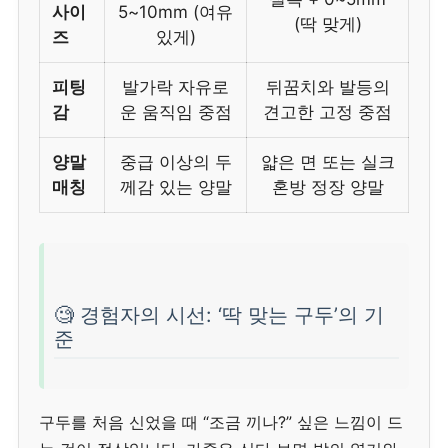
사이
5~10mm (여유
(딱 맞게)
즈
있게)
피팅
발가락 자유로
뒤꿈치와 발등의
감
운 움직임 중점
견고한 고정 중점
양말
중급 이상의 두
얇은 면 또는 실크
매칭
께감 있는 양말
혼방 정장 양말
🧐 경험자의 시선: ‘딱 맞는 구두’의 기
준
구두를 처음 신었을 때 “조금 끼나?” 싶은 느낌이 드