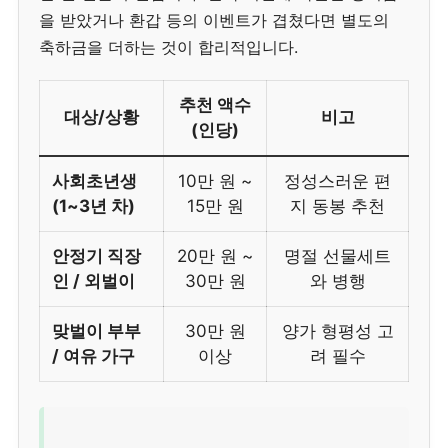
을 받았거나 환갑 등의 이벤트가 겹쳤다면 별도의
축하금을 더하는 것이 합리적입니다.
추천 액수
대상/상황
비고
(인당)
사회초년생
10만 원 ~
정성스러운 편
(1~3년 차)
15만 원
지 동봉 추천
안정기 직장
20만 원 ~
명절 선물세트
인 / 외벌이
30만 원
와 병행
맞벌이 부부
30만 원
양가 형평성 고
/ 여유 가구
이상
려 필수