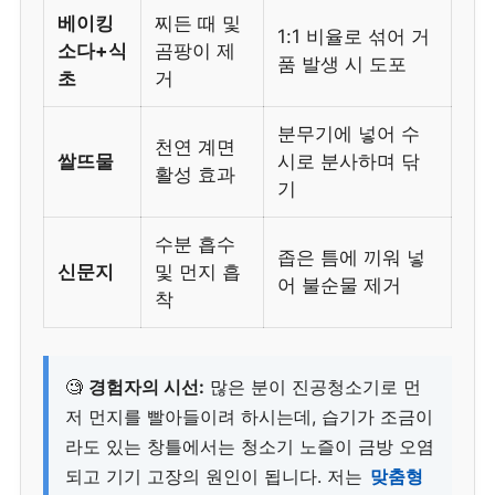
베이킹
찌든 때 및
1:1 비율로 섞어 거
소다+식
곰팡이 제
품 발생 시 도포
초
거
분무기에 넣어 수
천연 계면
쌀뜨물
시로 분사하며 닦
활성 효과
기
수분 흡수
좁은 틈에 끼워 넣
신문지
및 먼지 흡
어 불순물 제거
착
🧐
경험자의 시선:
많은 분이 진공청소기로 먼
저 먼지를 빨아들이려 하시는데, 습기가 조금이
라도 있는 창틀에서는 청소기 노즐이 금방 오염
되고 기기 고장의 원인이 됩니다. 저는
맞춤형