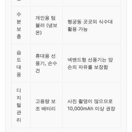
수
개인용 텀
분
행궁동 곳곳의 식수대
블러 (냉보
보
활용 가능
온)
충
습
휴대용 선
도
넥밴드형 선풍기는 양
풍기, 손수
대
손의 자유를 보장함
건
응
디
지
고용량 보
사진 촬영이 많으므로
털
조 배터리
10,000mAh 이상 권장
관
리