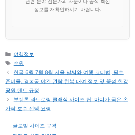
관련 분야 전문가의 자문이나 공식 최신
정보를 재확인하시기 바랍니다.
카
여행정보
테
태
수원
고
그
한국 6월 7월 8월 서울 날씨와 여행 코디법, 필수
리
준비물, 경복궁 야간 관람 한복 대여 정보 및 뚝섬 한강
공원 텐트 규정
부쉐론 콰트로링 클래식 사이즈 팁: 마디가 굵은 손
가락 호수 선택 요령
글로벌 사이즈 규격