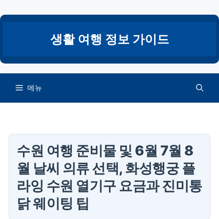
컨
텐
츠
생활 여행 정보 가이드
로
건
너
뛰
메뉴
기
수원 여행 준비물 및 6월 7월 8
월 날씨 의류 선택, 화성행궁 플
라잉 수원 열기구 요금과 진미통
닭 웨이팅 팁