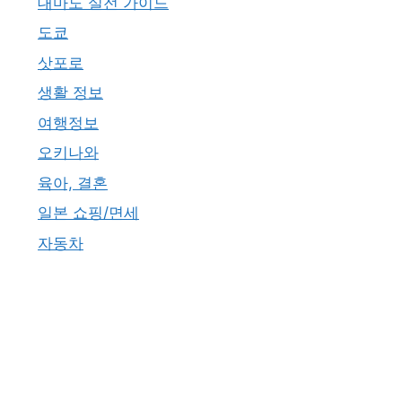
대마도 실전 가이드
도쿄
삿포로
생활 정보
여행정보
오키나와
육아, 결혼
일본 쇼핑/면세
자동차