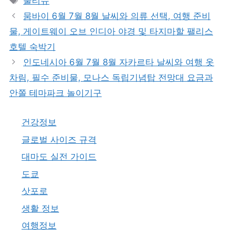
물티슈
고
그
뭄바이 6월 7월 8월 날씨와 의류 선택, 여행 준비
리
물, 게이트웨이 오브 인디아 야경 및 타지마할 팰리스
호텔 숙박기
인도네시아 6월 7월 8월 자카르타 날씨와 여행 옷
차림, 필수 준비물, 모나스 독립기념탑 전망대 요금과
안쫄 테마파크 놀이기구
건강정보
글로벌 사이즈 규격
대마도 실전 가이드
도쿄
삿포로
생활 정보
여행정보