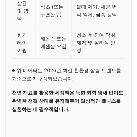
살균
식초 (또는
물때 제거, 세균 번
및 광
구연산수)
식 억제, 금속 광택
택
향기
청소 후 잔여 악취
레몬즙 또는
레이
제거 및 심리적 안
에센셜 오일
어링
정
※ 위 데이터는 2026년 최신 친환경 살림 트렌드를
기준으로 재구성되었습니다.
천연 재료를 활용한 세정액은 독한 화학 냄새 없이도
완벽한 청결 상태를 유지해주어 일상적인 웰니스를
실천하는 데 필수적입니다.