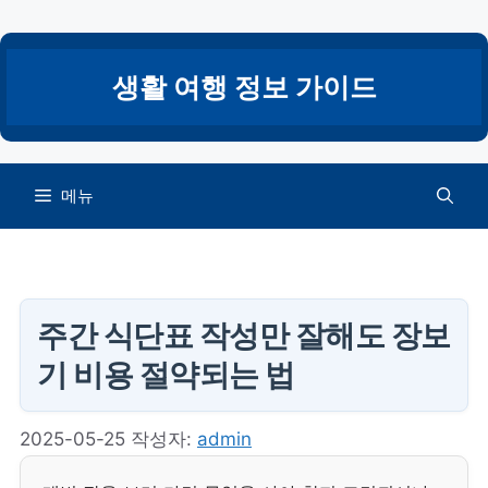
컨
텐
츠
생활 여행 정보 가이드
로
건
너
뛰
메뉴
기
주간 식단표 작성만 잘해도 장보
기 비용 절약되는 법
2025-05-25
작성자:
admin