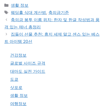
카
생활 정보
테
태
웨딩홀 식대 계산법
,
축의금기준
고
그
축의금 봉투 이름 위치: 한자 및 한글 작성법과 품
리
격 있는 매너 총정리
집들이 선물 추천: 휴지 세제 말고 센스 있는 베스
트 아이템 20선
건강정보
글로벌 사이즈 규격
대마도 실전 가이드
도쿄
삿포로
생활 정보
여행정보