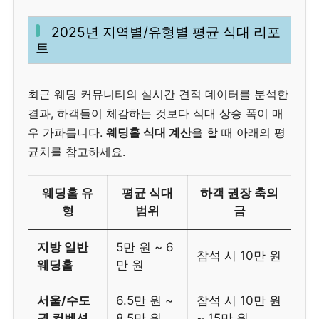
2025년 지역별/유형별 평균 식대 리포
트
최근 웨딩 커뮤니티의 실시간 견적 데이터를 분석한
결과, 하객들이 체감하는 것보다 식대 상승 폭이 매
우 가파릅니다.
웨딩홀 식대 계산
을 할 때 아래의 평
균치를 참고하세요.
웨딩홀 유
평균 식대
하객 권장 축의
형
범위
금
지방 일반
5만 원 ~ 6
참석 시 10만 원
웨딩홀
만 원
서울/수도
6.5만 원 ~
참석 시 10만 원
권 컨벤션
8.5만 원
~ 15만 원