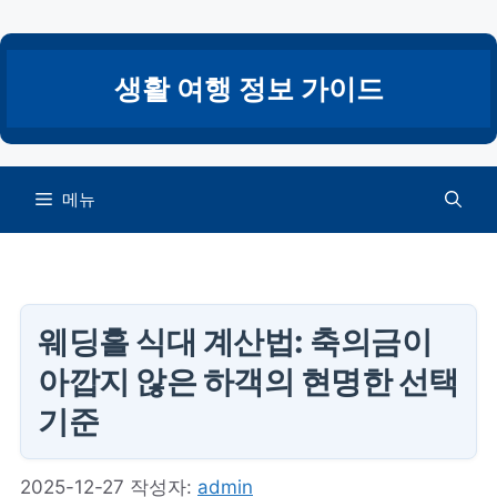
컨
텐
츠
생활 여행 정보 가이드
로
건
너
뛰
메뉴
기
웨딩홀 식대 계산법: 축의금이
아깝지 않은 하객의 현명한 선택
기준
2025-12-27
작성자:
admin