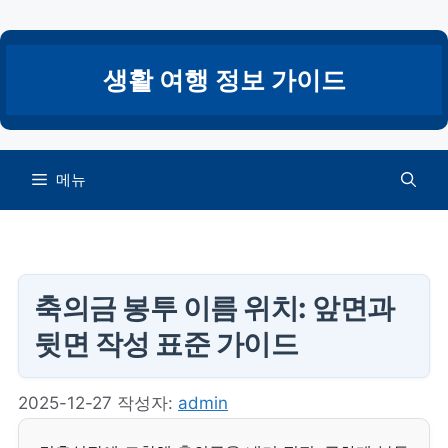
컨
텐
츠
생활 여행 정보 가이드
로
건
너
뛰
메뉴
기
축의금 봉투 이름 위치: 앞면과
뒷면 작성 표준 가이드
2025-12-27
작성자:
admin