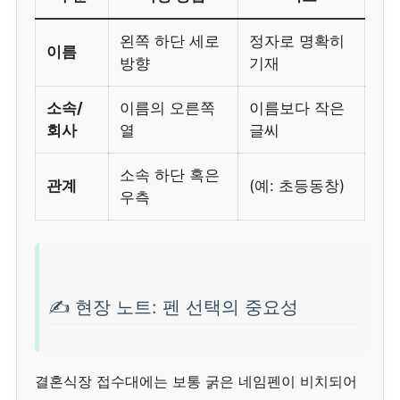
왼쪽 하단 세로
정자로 명확히
이름
방향
기재
소속/
이름의 오른쪽
이름보다 작은
회사
열
글씨
소속 하단 혹은
관계
(예: 초등동창)
우측
✍️ 현장 노트: 펜 선택의 중요성
결혼식장 접수대에는 보통 굵은 네임펜이 비치되어