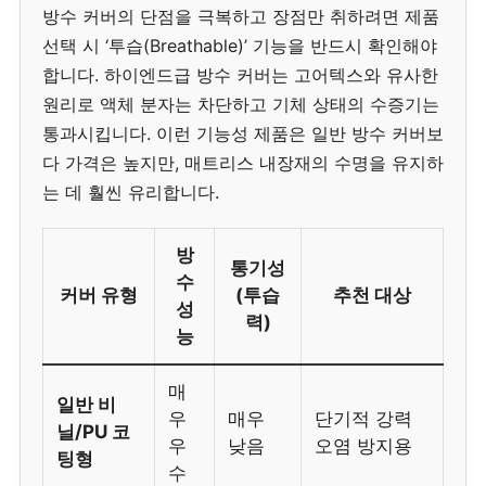
방수 커버의 단점을 극복하고 장점만 취하려면 제품
선택 시 ‘투습(Breathable)’ 기능을 반드시 확인해야
합니다. 하이엔드급 방수 커버는 고어텍스와 유사한
원리로 액체 분자는 차단하고 기체 상태의 수증기는
통과시킵니다. 이런 기능성 제품은 일반 방수 커버보
다 가격은 높지만, 매트리스 내장재의 수명을 유지하
는 데 훨씬 유리합니다.
방
통기성
수
커버 유형
(투습
추천 대상
성
력)
능
매
일반 비
우
매우
단기적 강력
닐/PU 코
우
낮음
오염 방지용
팅형
수