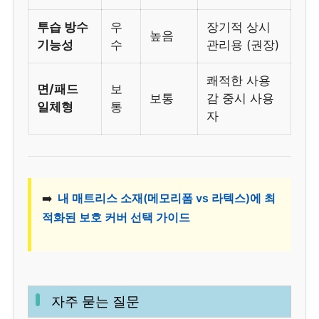
투습 방수
우
장기적 상시
높음
기능성
수
관리용 (권장)
쾌적한 사용
면/패드
보
보통
감 중시 사용
일체형
통
자
➡️
내 매트리스 소재(메모리폼 vs 라텍스)에 최
적화된 보호 커버 선택 가이드
자주 묻는 질문