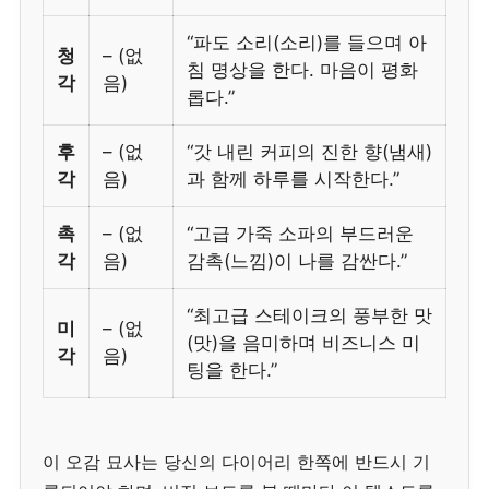
“파도 소리(소리)를 들으며 아
청
– (없
침 명상을 한다. 마음이 평화
각
음)
롭다.”
후
– (없
“갓 내린 커피의 진한 향(냄새)
각
음)
과 함께 하루를 시작한다.”
촉
– (없
“고급 가죽 소파의 부드러운
각
음)
감촉(느낌)이 나를 감싼다.”
“최고급 스테이크의 풍부한 맛
미
– (없
(맛)을 음미하며 비즈니스 미
각
음)
팅을 한다.”
이 오감 묘사는 당신의 다이어리 한쪽에 반드시 기