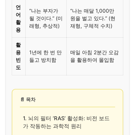
언
“나는 부자가
“나는 매달 1,000만
어
될 것이다.” (미
원을 벌고 있다.” (현
활
래형, 추상적)
재형, 구체적 수치)
용
활
용
1년에 한 번 만
매일 아침 2분간 오감
빈
들고 방치함
을 활용하여 몰입함
도
📄 목차
1. 뇌의 필터 ‘RAS’ 활성화: 비전 보드
가 작동하는 과학적 원리