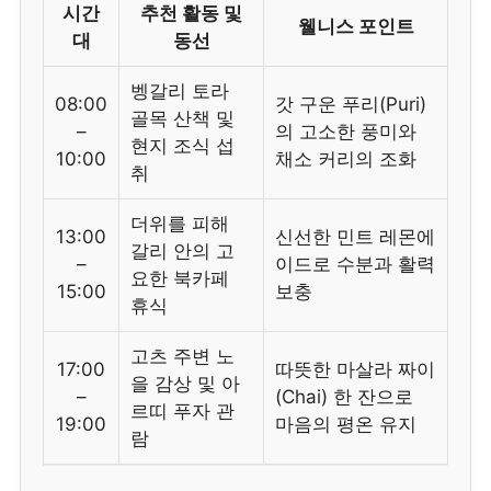
시간
추천 활동 및
웰니스 포인트
대
동선
벵갈리 토라
08:00
갓 구운 푸리(Puri)
골목 산책 및
–
의 고소한 풍미와
현지 조식 섭
10:00
채소 커리의 조화
취
더위를 피해
13:00
신선한 민트 레몬에
갈리 안의 고
–
이드로 수분과 활력
요한 북카페
15:00
보충
휴식
고츠 주변 노
17:00
따뜻한 마살라 짜이
을 감상 및 아
–
(Chai) 한 잔으로
르띠 푸자 관
19:00
마음의 평온 유지
람