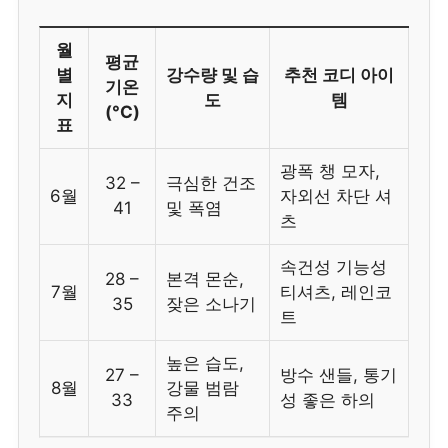
월
평균
별
강수량 및 습
추천 코디 아이
기온
지
도
템
(°C)
표
광폭 챙 모자,
32 –
극심한 건조
6월
자외선 차단 셔
41
및 폭염
츠
속건성 기능성
28 –
본격 몬순,
7월
티셔츠, 레인코
35
잦은 소나기
트
높은 습도,
27 –
방수 샌들, 통기
8월
강물 범람
33
성 좋은 하의
주의