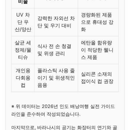
비물
UV 차
경량화된 제품
강력한 자외선 차
단 우
으로 휴대성 강
단 및 우기 대비
산/양산
화
살균 세
에탄올 함유량
식사 전 손 청결
정제/물
이 적당한 웰니
및 위생 관리
티슈
스 제품
개인용
플라스틱 사용 줄
실리콘 소재의
다회용
이기 및 위생적인
접이식 컵 권장
컵
음용
※ 위 데이터는 2026년 인도 배낭여행 실전 가이드
라인을 준수하여 작성되었습니다.
마지막으로, 바라나시의 공기는 화장터의 연기와 골