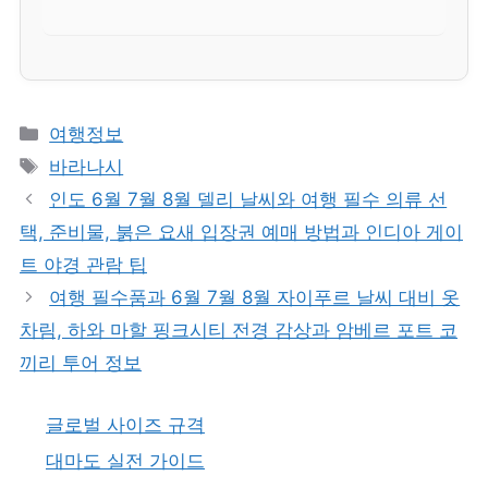
카
여행정보
테
태
바라나시
고
그
인도 6월 7월 8월 델리 날씨와 여행 필수 의류 선
리
택, 준비물, 붉은 요새 입장권 예매 방법과 인디아 게이
트 야경 관람 팁
여행 필수품과 6월 7월 8월 자이푸르 날씨 대비 옷
차림, 하와 마할 핑크시티 전경 감상과 암베르 포트 코
끼리 투어 정보
글로벌 사이즈 규격
대마도 실전 가이드