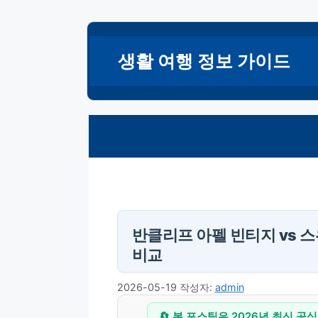
컨
텐
생활 여행 정보 가이드
츠
로
건
너
뛰
기
반클리프 아펠 빈티지 vs 
비교
2026-05-19
작성자:
admin
🔄 본 포스팅은 2026년 최신 