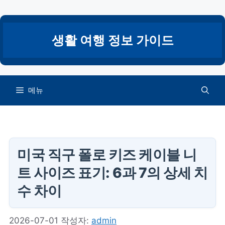
컨
텐
츠
생활 여행 정보 가이드
로
건
너
뛰
메뉴
기
미국 직구 폴로 키즈 케이블 니
트 사이즈 표기: 6과 7의 상세 치
수 차이
2026-07-01
작성자:
admin