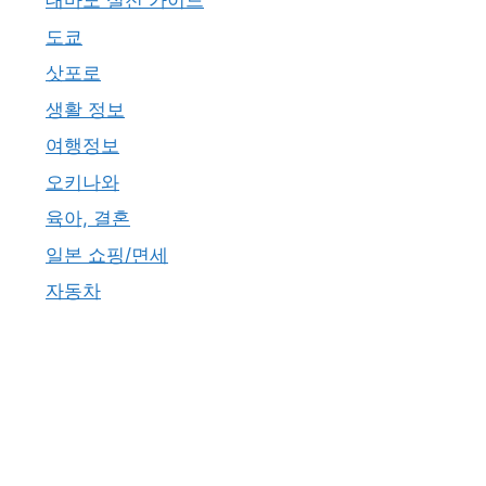
대마도 실전 가이드
도쿄
삿포로
생활 정보
여행정보
오키나와
육아, 결혼
일본 쇼핑/면세
자동차