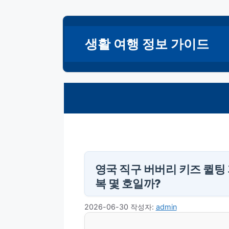
컨
텐
생활 여행 정보 가이드
츠
로
건
너
뛰
기
영국 직구 버버리 키즈 퀼팅 
복 몇 호일까?
2026-06-30
작성자:
admin