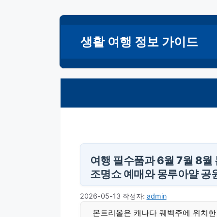
컨
텐
생활 여행 정보 가이드
츠
로
건
너
뛰
기
여행 필수품과 6월 7월 8
조명쇼 예매와 몽루아얄 공원
2026-05-13
작성자:
admin
몬트리올은 캐나다 퀘벡주에 위치한 