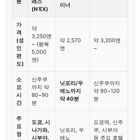
분
레스
이너
(N’EX)
가
약
격
3,250엔
(성
약 2,570
약 3,200엔
~ (왕복
인
엔
~
5,000
편
엔)
도)
소
신주쿠
닛포리/우
신주쿠까지
요
까지 약
에노까지
약 90~120
시
80~90
약 40분
분
간
분
주
도쿄, 시
도쿄역, 신주
요
나가와,
닛포리, 우
쿠, 시부야
정
시부야,
에노
등 주요 호텔