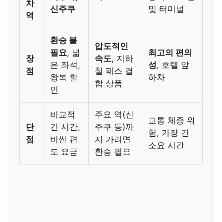
차
신주쿠
및 터미널
역
환승 불
압도적인
필요
, 넓
최고의 편의
장
속도
, 지하
은 좌석,
성
, 호텔 앞
점
철 패스 결
왕복 할
하차
합 상품
인
비교적
주요 역(신
교통 체증 위
단
긴 시간,
주쿠 등)까
험, 가장 긴
점
비싼 편
지 가려면
소요 시간
도 요금
환승 필요