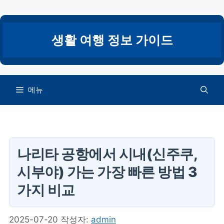
컨
텐
츠
생활 여행 정보 가이드
로
건
너
뛰
메뉴
기
나리타 공항에서 시내(신주쿠,
시부야) 가는 가장 빠른 방법 3
가지 비교
2025-07-20
작성자:
admin