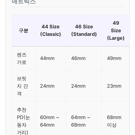
매트릭스
49
44 Size
46 Size
구분
Size
(Classic)
(Standard)
(Large)
렌즈
44mm
46mm
49mm
가로
브릿
지 간
24mm
24mm
23mm
격
추천
PD(눈
60mm ~
64mm ~
68mm
동자
64mm
68mm
이상
거리)