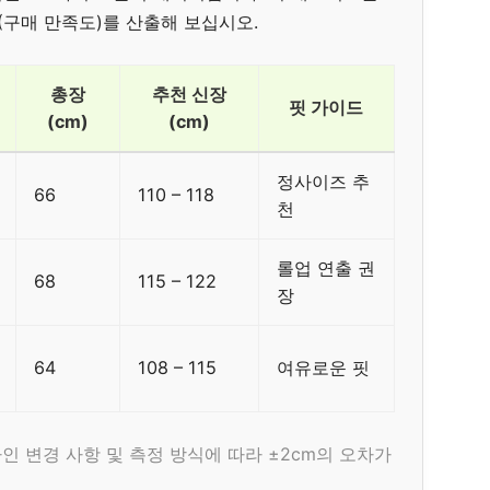
(구매 만족도)를 산출해 보십시오.
총장
추천 신장
핏 가이드
(cm)
(cm)
정사이즈 추
66
110 – 118
천
롤업 연출 권
68
115 – 122
장
64
108 – 115
여유로운 핏
인 변경 사항 및 측정 방식에 따라 ±2cm의 오차가