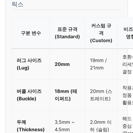
릭스
커스텀 규
표준 규격
비즈
구분 변수
격
(Standard)
영
(Custom)
호환
러그 사이즈
19mm /
20mm
리세
(Lug)
21mm
결정
착용
버클 사이즈
18mm (테
20mm (스
정품
(Buckle)
이퍼드)
트레이트)
활용
헤드
두께
3.5mm ~
2.0mm 이
중심
(Thickness)
4.5mm
하 (슬림)