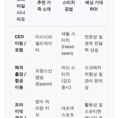
추천 가
스티치
예상 기대
타일
죽 소재
공법
ROI
시나
리오
새들 스
CEO
미시시피
전문성 및
티치
미팅 /
엘리게이
권위 전달
(Hand-
포럼
터
력 상승
sewn)
해외
머신 스
스크래치
프랑스산
출장 /
티치
저항성 및
앱송
항공
(강도
관리 편의
(Epsom)
이동
중시)
성
방수 처
프라
활동성 및
리된 카
대조색
이빗
스포티한
프
스포츠
골프 /
에너지 표