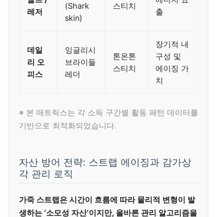
(Shark
스티치
레저
출
skin)
장기적 내
데일
잉글리시
톤온톤
구성 및
리 오
브라이들
스티치
에이징 가
피스
레더
치
※ 본 매트릭스는 각 소득 구간별 활동 패턴 데이터를
기반으로 최적화되었습니다.
자산 방어 전략: 스트랩 에이징과 감가상
각 관리 로직
가죽 스트랩은 시간이 흐름에 따라 물리적 변형이 발
생하는 ‘소모성 자산’이지만, 올바른 관리 알고리즘을