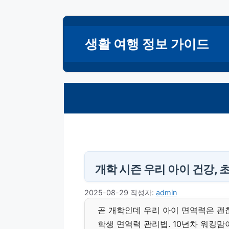
컨
텐
생활 여행 정보 가이드
츠
로
건
너
뛰
기
개학 시즌 우리 아이 건강,
2025-08-29
작성자:
admin
곧 개학인데 우리 아이 면역력은 괜
학생 면역력 관리법. 10년차 워킹맘