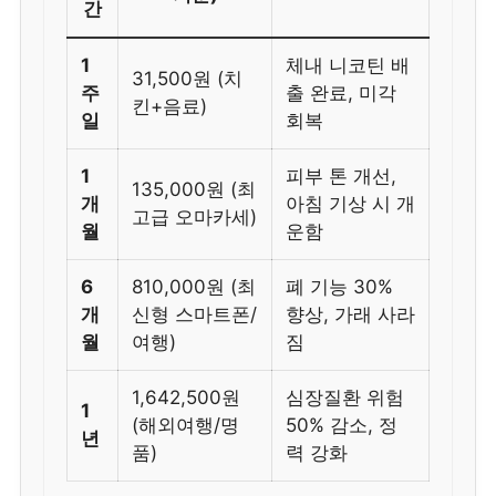
간
1
체내 니코틴 배
31,500원 (치
주
출 완료, 미각
킨+음료)
일
회복
1
피부 톤 개선,
135,000원 (최
개
아침 기상 시 개
고급 오마카세)
월
운함
6
810,000원 (최
폐 기능 30%
개
신형 스마트폰/
향상, 가래 사라
월
여행)
짐
1,642,500원
심장질환 위험
1
(해외여행/명
50% 감소, 정
년
품)
력 강화