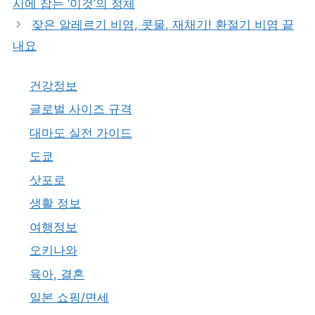
시에 잡는 ‘이것’의 정체
리
잦은 알레르기 비염, 콧물, 재채기! 환절기 비염 끝
내요
건강정보
글로벌 사이즈 규격
대마도 실전 가이드
도쿄
삿포로
생활 정보
여행정보
오키나와
육아, 결혼
일본 쇼핑/면세