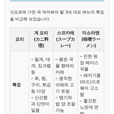
삿포로에 가면 꼭 먹어봐야 할 3대 대표 메뉴의 특징
을 비교해 보았습니다.
게 요리
스프카레
미소라멘
요리
(カニ料
(スープカ
(味噌ラー
理)
レー)
メン)
– 진한 된
– 털게, 대
– 묽은 국
장 베이스
게, 킹크랩
물 형태의
국물
등
카레
– 돼지기름
– 회, 찜,
– 큼직한
(라드)으로
특징
구이, 튀김
야채와 고
볶아 고소
등 다양
기 토핑
함
– 신선함
– 맵기와
– 쫄깃한
과 단맛이
밥 양 조절
노란색 면
일품
가능
발