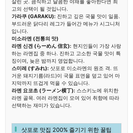
살린 곳. 큼직하고 달콤한 야채를 좋아한다면 최
고의 선택이 될 것입니다.
가라쿠 (GARAKU):
진하고 깊은 국물 맛이 일품.
부드러운 닭다리 레그가 들어간 메뉴가 시그니처
입니다.
미소라멘 (전통의 맛)
라멘 신겐 (らーめん 信玄):
현지인들이 가장 사랑
하는 라멘집 중 하나. 진하고 고소한 국물 맛이 특
징이며, 늦은 밤까지 영업합니다.
스미레 (すみれ):
삿포로 미소라멘의 원조 격. 뜨
거운 돼지기름(라드)이 국물 표면을 덮고 있어 마
지막까지 뜨겁게 먹을 수 있습니다.
라멘 요코초 (ラーメン横丁):
스스키노에 위치한
라멘 골목. 여러 라멘집이 모여 있어 취향에 따라
선택하는 재미가 있습니다.
삿포로 맛집 200% 즐기기 위한 꿀팁