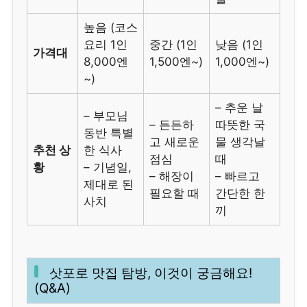
높음 (코스
요리 1인
중간 (1인
낮음 (1인
가격대
8,000엔
1,500엔~)
1,000엔~)
~)
– 추운 날
– 부모님
– 든든하
따뜻한 국
동반 특별
고 새로운
물 생각날
추천 상
한 식사
점심
때
황
– 기념일,
– 해장이
– 빠르고
제대로 된
필요할 때
간단한 한
사치
끼
삿포로 맛집 탐방, 이것이 궁금해요!
(Q&A)