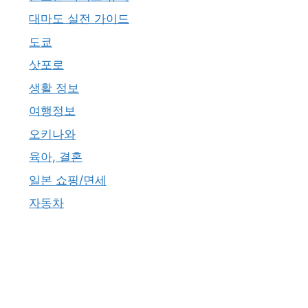
대마도 실전 가이드
도쿄
삿포로
생활 정보
여행정보
오키나와
육아, 결혼
일본 쇼핑/면세
자동차