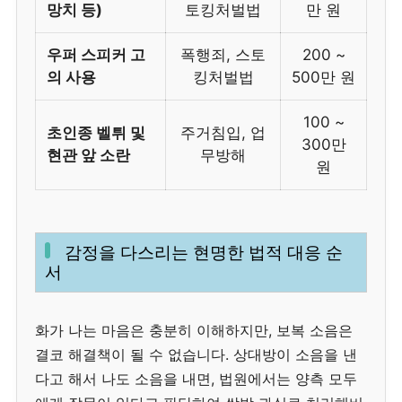
망치 등)
토킹처벌법
만 원
우퍼 스피커 고
폭행죄, 스토
200 ~
의 사용
킹처벌법
500만 원
100 ~
초인종 벨튀 및
주거침입, 업
300만
현관 앞 소란
무방해
원
감정을 다스리는 현명한 법적 대응 순
서
화가 나는 마음은 충분히 이해하지만, 보복 소음은
결코 해결책이 될 수 없습니다. 상대방이 소음을 낸
다고 해서 나도 소음을 내면, 법원에서는 양측 모두