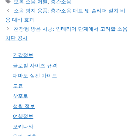
태
보복 소음 처벌
,
층간소음
고
그
소음 방지 용품: 층간소음 매트 및 슬리퍼 설치 비
리
용 대비 효과
천장형 방음 시공: 인테리어 단계에서 고려할 소음
차단 공사
건강정보
글로벌 사이즈 규격
대마도 실전 가이드
도쿄
삿포로
생활 정보
여행정보
오키나와