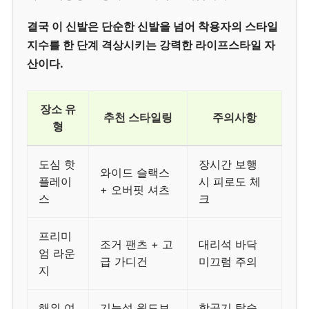
결국 이 신발은 단순한 신발을 넘어 착용자의 스타일
지수를 한 단계 격상시키는 강력한 라이프스타일 자
산이다.
장소 유
추천 스타일링
주의사항
형
도심 핫
장시간 보행
와이드 슬랙스
플레이
시 피로도 체
+ 오버핏 셔츠
스
크
프리미
조거 팬츠 + 고
대리석 바닥
엄 라운
급 가디건
미끄럼 주의
지
해외 여
기능성 윈드브
항공기 탑승