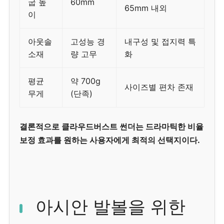
굽 높
60mm
65mm 내외
이
아웃솔
고성능 경
내구성 및 접지력 특
소재
량 고무
화
평균
약 700g
사이즈별 편차 존재
무게
(단족)
결론적으로 클라우드버스트 썬더는 드라마틱한 비율
보정 효과를 원하는 사용자에게 최적의 선택지이다.
아시안 발볼을 위한