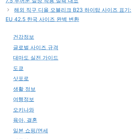
7.5 두꺼운 깔창 착용 실측 대조
해외 직구 디올 오블리크 B23 하이탑 사이즈 표기:
EU 42.5 한국 사이즈 완벽 변환
건강정보
글로벌 사이즈 규격
대마도 실전 가이드
도쿄
삿포로
생활 정보
여행정보
오키나와
육아, 결혼
일본 쇼핑/면세