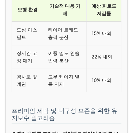
기술적 대응 기
예상 피로도
보행 환경
제
저감률
도심 아스
타이어 트레드
15% 내외
팔트
충격 분산
장시간 고
이중 밀도 인솔
22% 내외
정 대기
압력 분산
경사로 및
고무 케이지 발
10% 내외
계단
목 지지
프리미엄 세탁 및 내구성 보존을 위한 유
지보수 알고리즘