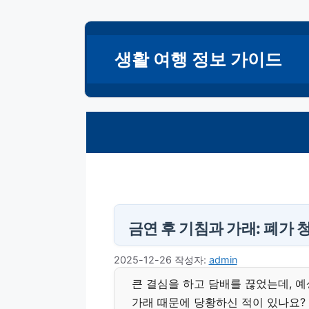
컨
텐
생활 여행 정보 가이드
츠
로
건
너
뛰
기
금연 후 기침과 가래: 폐가
2025-12-26
작성자:
admin
큰 결심을 하고 담배를 끊었는데, 
가래 때문에 당황하신 적이 있나요? 