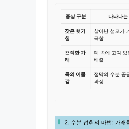
증상 구분
나타나는
잦은 헛기
살아난 섬모가 
침
극함
끈적한 가
폐 속에 고여 있
래
배출
목의 이물
점막의 수분 공급
감
과정
2. 수분 섭취의 마법: 가