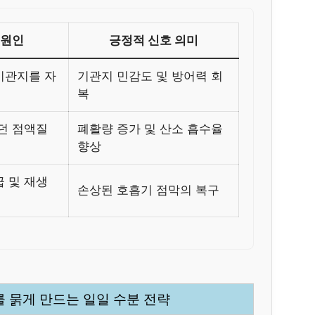
 원인
긍정적 신호 의미
기관지를 자
기관지 민감도 및 방어력 회
복
던 점액질
폐활량 증가 및 산소 흡수율
향상
 및 재생
손상된 호흡기 점막의 복구
래를 묽게 만드는 일일 수분 전략