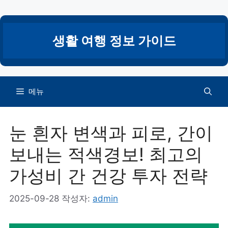
컨
텐
츠
생활 여행 정보 가이드
로
건
너
뛰
메뉴
기
눈 흰자 변색과 피로, 간이
보내는 적색경보! 최고의
가성비 간 건강 투자 전략
2025-09-28
작성자:
admin