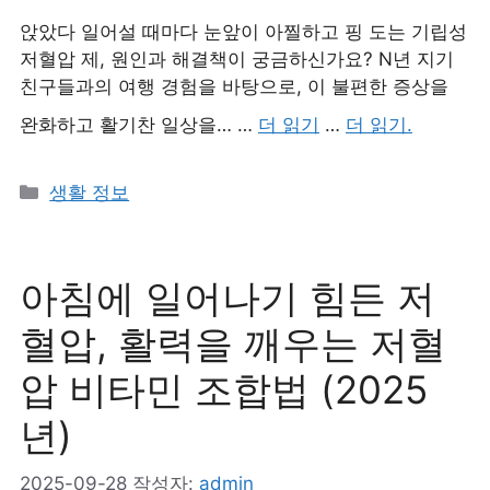
앉았다 일어설 때마다 눈앞이 아찔하고 핑 도는 기립성
저혈압 제, 원인과 해결책이 궁금하신가요? N년 지기
친구들과의 여행 경험을 바탕으로, 이 불편한 증상을
완화하고 활기찬 일상을… …
더 읽기
…
더 읽기.
카
생활 정보
테
고
리
아침에 일어나기 힘든 저
혈압, 활력을 깨우는 저혈
압 비타민 조합법 (2025
년)
2025-09-28
작성자:
admin