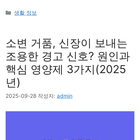
카
생활 정보
테
고
리
소변 거품, 신장이 보내는
조용한 경고 신호? 원인과
핵심 영양제 3가지(2025
년)
2025-09-28
작성자:
admin