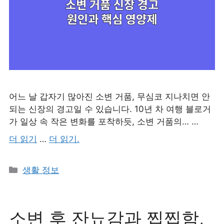
어느 날 갑자기 많아진 소변 거품, 무심코 지나치면 안
되는 신장의 경고일 수 있습니다. 10년 차 여행 블로거
가 일상 속 작은 변화를 포착하듯, 소변 거품의… …
더 읽기
…
더 읽기.
카
생활 정보
테
고
리
소변 후 잔뇨감과 찝찝함,