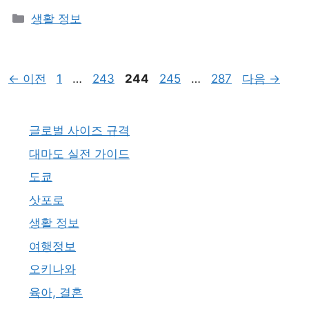
카
생활 정보
테
고
리
페
페
페
페
페
←
이전
1
…
243
244
245
…
287
다음
→
이
이
이
이
이
지
지
지
지
지
글로벌 사이즈 규격
대마도 실전 가이드
도쿄
삿포로
생활 정보
여행정보
오키나와
육아, 결혼