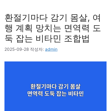
고
리
환절기마다 감기 몸살, 여
행 계획 망치는 면역력 도
둑 잡는 비타민 조합법
2025-09-28
작성자:
admin