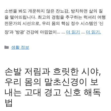
소변을 봐도 개운하지 않은 잔뇨감, 방치하면 삶의 질
을 떨어뜨립니다. 최고의 경험을 추구하는 럭셔리 여행
전문가의 시선으로, 우리 몸의 핵심 정수 시스템인 ‘신
장’과 ‘방광’ 건강에 아낌없이… …
더 읽기
…
더 읽기.
카
생활 정보
테
고
리
손발 저림과 흐릿한 시야,
우리 몸의 말초신경이 보
내는 고대 경고 신호 해독
법