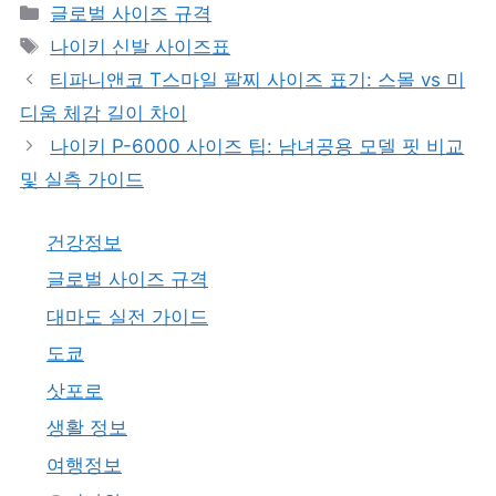
카
글로벌 사이즈 규격
테
태
나이키 신발 사이즈표
고
그
티파니앤코 T스마일 팔찌 사이즈 표기: 스몰 vs 미
리
디움 체감 길이 차이
나이키 P-6000 사이즈 팁: 남녀공용 모델 핏 비교
및 실측 가이드
건강정보
글로벌 사이즈 규격
대마도 실전 가이드
도쿄
삿포로
생활 정보
여행정보