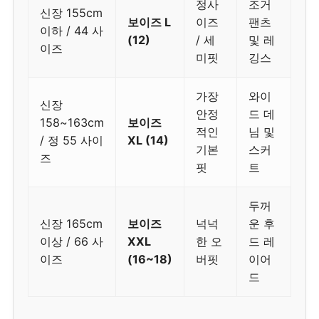
정사
조거
신장 155cm
보이즈 L
이즈
팬츠
이하 / 44 사
(12)
/ 세
및 레
이즈
미핏
깅스
가장
와이
신장
안정
드 데
158~163cm
보이즈
적인
님 및
/ 정 55 사이
XL (14)
기본
스커
즈
핏
트
두꺼
신장 165cm
보이즈
넉넉
운 후
이상 / 66 사
XXL
한 오
드 레
이즈
(16~18)
버핏
이어
드