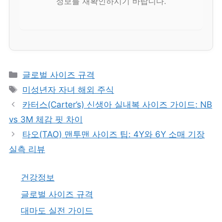
정보를 재확인하시기 바랍니다.
카
글로벌 사이즈 규격
테
태
미성년자 자녀 해외 주식
고
그
카터스(Carter’s) 신생아 실내복 사이즈 가이드: NB
리
vs 3M 체감 핏 차이
타오(TAO) 맨투맨 사이즈 팁: 4Y와 6Y 소매 기장
실측 리뷰
건강정보
글로벌 사이즈 규격
대마도 실전 가이드