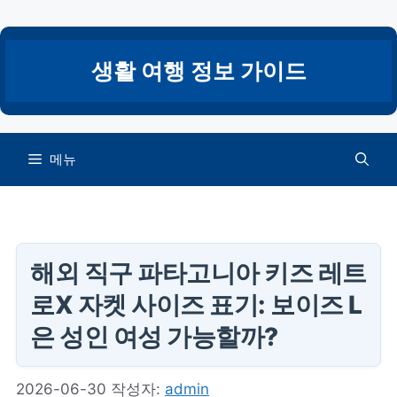
컨
텐
츠
생활 여행 정보 가이드
로
건
너
뛰
메뉴
기
해외 직구 파타고니아 키즈 레트
로X 자켓 사이즈 표기: 보이즈 L
은 성인 여성 가능할까?
2026-06-30
작성자:
admin