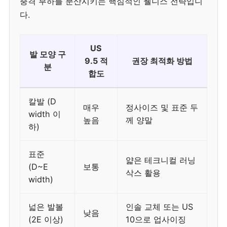
충격 부하를 분산시키는 핵심적인 웰니스 전략입니
다.
US
발 모양 구
9.5 적
권장 최적화 방법
분
합도
칼발 (D
매우
정사이즈 및 표준 두
width 이
높음
께 양말
하)
표준
얇은 테크니컬 러닝
(D~E
보통
삭스 활용
width)
넓은 발볼
인솔 교체 또는 US
낮음
(2E 이상)
10으로 업사이징