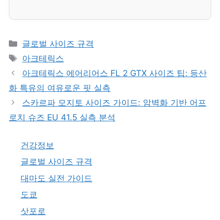
카
글로벌 사이즈 규격
테
태
아크테릭스
고
그
아크테릭스 에어리어스 FL 2 GTX 사이즈 팁: 등산
리
화 특유의 여유로운 핏 실측
스카르파 모지토 사이즈 가이드: 암벽화 기반 어프
로치 슈즈 EU 41.5 실측 분석
건강정보
글로벌 사이즈 규격
대마도 실전 가이드
도쿄
삿포로