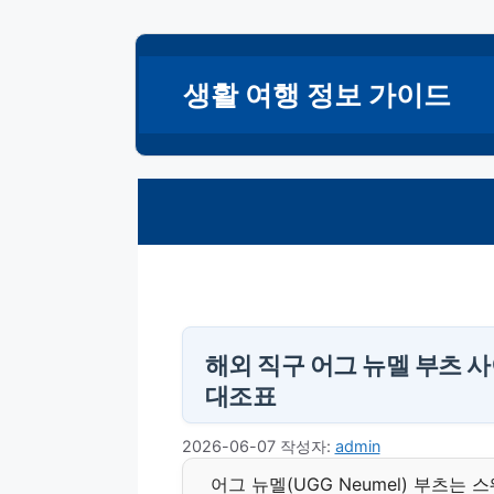
컨
텐
생활 여행 정보 가이드
츠
로
건
너
뛰
기
해외 직구 어그 뉴멜 부츠 사
대조표
2026-06-07
작성자:
admin
어그 뉴멜(UGG Neumel) 부츠는