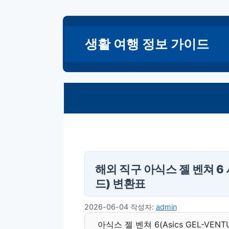
컨
텐
생활 여행 정보 가이드
츠
로
건
너
뛰
기
해외 직구 아식스 젤 벤쳐 6 
드) 변환표
2026-06-04
작성자:
admin
아식스 젤 벤쳐 6(Asics GEL-V