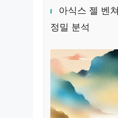
아식스 젤 벤쳐
정밀 분석