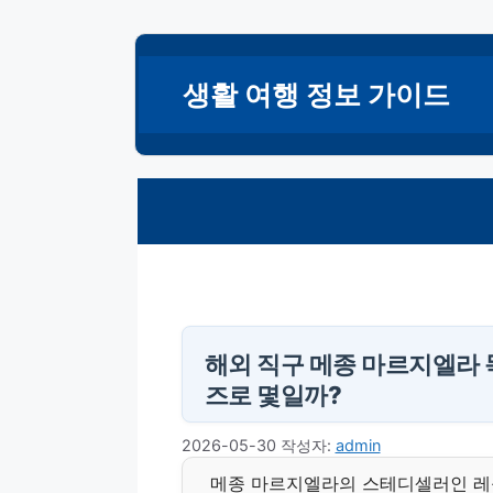
컨
텐
생활 여행 정보 가이드
츠
로
건
너
뛰
기
해외 직구 메종 마르지엘라 독
즈로 몇일까?
2026-05-30
작성자:
admin
메종 마르지엘라의 스테디셀러인 레플리