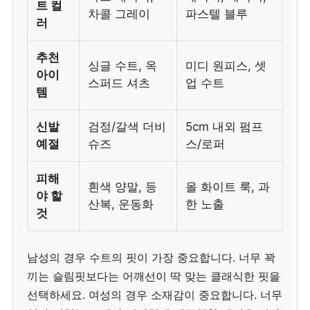
트 컬
차콜 그레이
파스텔 블루
러
추천
싱글 수트, 옥
미디 원피스, 셋
아이
스퍼드 셔츠
업 수트
템
신발
검정/갈색 더비
5cm 내외 펌프
예절
슈즈
스/로퍼
피해
흰색 양말, 등
올 화이트 룩, 과
야 할
산복, 운동화
한 노출
것
남성의 경우 수트의 핏이 가장 중요합니다. 너무 꽉
끼는 슬림핏보다는 어깨선이 딱 맞는 클래식한 핏을
선택하세요. 여성의 경우 소재감이 중요합니다. 너무