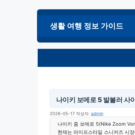
컨
텐
생활 여행 정보 가이드
츠
로
건
너
뛰
기
나이키 보메로 5 발볼러 사이
2026-05-17
작성자:
admin
나이키 줌 보메로 5(Nike Zoom V
현재는 라이프스타일 스니커즈 시장