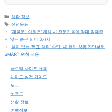
카
생활 정보
테
태
신년목표
고
그
‘재물운’, ‘애정운’ 해석 시 전문가들이 절대 말해주
리
지 않는 숨은 의미 3가지
실패 없는 ‘목표 계획’ 수립: 내 현재 상황 진단부터
SMART 원칙 적용
글로벌 사이즈 규격
대마도 실전 가이드
도쿄
삿포로
생활 정보
여행정보