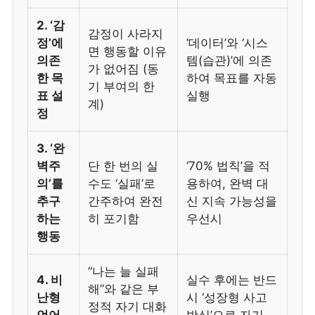
2. ‘감
감정이 사라지
정’에
‘데이터’와 ‘시스
면 행동할 이유
의존
템(습관)’에 의존
가 없어짐 (동
한 목
하여 목표를 자동
기 부여의 한
표 설
실행
계)
정
3. ‘완
벽주
단 한 번의 실
‘70% 법칙’을 적
의’를
수도 ‘실패’로
용하여, 완벽 대
추구
간주하여 완전
신 지속 가능성을
하는
히 포기함
우선시
행동
“나는 늘 실패
4. 비
실수 후에는 반드
해”와 같은 부
난형
시 ‘성장형 사고
정적 자기 대화
언어
방식’으로 자기