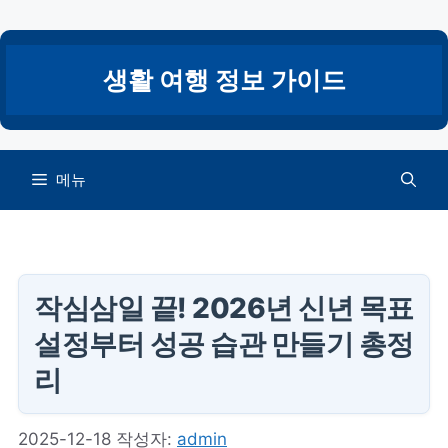
컨
텐
츠
생활 여행 정보 가이드
로
건
너
뛰
메뉴
기
작심삼일 끝! 2026년 신년 목표
설정부터 성공 습관 만들기 총정
리
2025-12-18
작성자:
admin