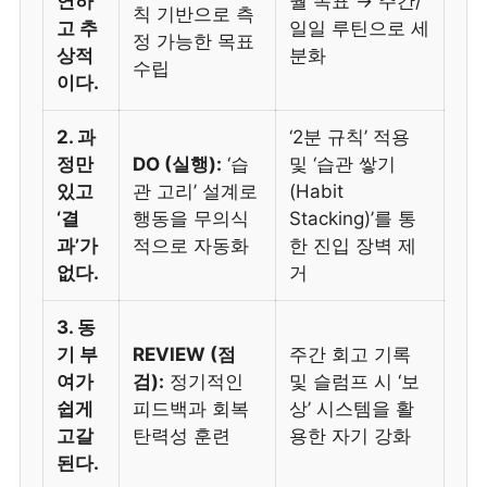
연하
월 목표 → 주간/
칙 기반으로 측
고 추
일일 루틴으로 세
정 가능한 목표
상적
분화
수립
이다.
2. 과
‘2분 규칙’ 적용
정만
DO (실행):
‘습
및 ‘습관 쌓기
있고
관 고리’ 설계로
(Habit
‘결
행동을 무의식
Stacking)’를 통
과’가
적으로 자동화
한 진입 장벽 제
없다.
거
3. 동
기 부
REVIEW (점
주간 회고 기록
여가
검):
정기적인
및 슬럼프 시 ‘보
쉽게
피드백과 회복
상’ 시스템을 활
고갈
탄력성 훈련
용한 자기 강화
된다.