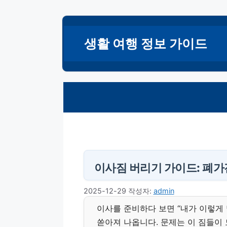
컨
텐
생활 여행 정보 가이드
츠
로
건
너
뛰
기
이사짐 버리기 가이드: 폐가
2025-12-29
작성자:
admin
이사를 준비하다 보면 “내가 이렇게 
쏟아져 나옵니다. 문제는 이 짐들이