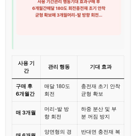
사용 기
관리 행동
기대 효과
간
구매 후
매달 180도
충전재 초기 안착
6개월간
회전
균형 확보
머리-발 방
하중 분산 및 부
매 3개월
향 회전
분 꺼짐 방지
양면형의 경
반대면 충전재 복
매 6개월