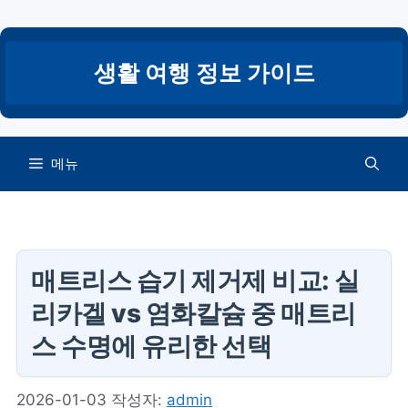
컨
텐
츠
생활 여행 정보 가이드
로
건
너
뛰
메뉴
기
매트리스 습기 제거제 비교: 실
리카겔 vs 염화칼슘 중 매트리
스 수명에 유리한 선택
2026-01-03
작성자:
admin