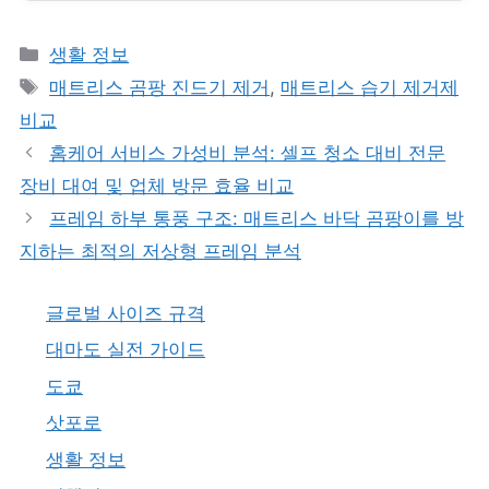
카
생활 정보
테
태
매트리스 곰팡 진드기 제거
,
매트리스 습기 제거제
고
그
비교
리
홈케어 서비스 가성비 분석: 셀프 청소 대비 전문
장비 대여 및 업체 방문 효율 비교
프레임 하부 통풍 구조: 매트리스 바닥 곰팡이를 방
지하는 최적의 저상형 프레임 분석
글로벌 사이즈 규격
대마도 실전 가이드
도쿄
삿포로
생활 정보