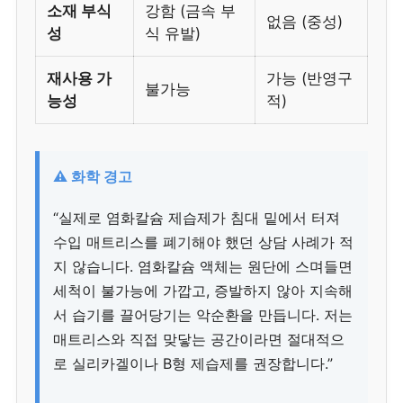
소재 부식
강함 (금속 부
없음 (중성)
성
식 유발)
재사용 가
가능 (반영구
불가능
능성
적)
⚠️ 화학 경고
“실제로 염화칼슘 제습제가 침대 밑에서 터져
수입 매트리스를 폐기해야 했던 상담 사례가 적
지 않습니다. 염화칼슘 액체는 원단에 스며들면
세척이 불가능에 가깝고, 증발하지 않아 지속해
서 습기를 끌어당기는 악순환을 만듭니다. 저는
매트리스와 직접 맞닿는 공간이라면 절대적으
로 실리카겔이나 B형 제습제를 권장합니다.”