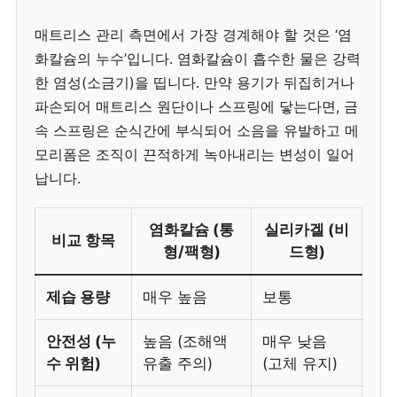
매트리스 관리 측면에서 가장 경계해야 할 것은 ‘염
화칼슘의 누수’입니다. 염화칼슘이 흡수한 물은 강력
한 염성(소금기)을 띱니다. 만약 용기가 뒤집히거나
파손되어 매트리스 원단이나 스프링에 닿는다면, 금
속 스프링은 순식간에 부식되어 소음을 유발하고 메
모리폼은 조직이 끈적하게 녹아내리는 변성이 일어
납니다.
염화칼슘 (통
실리카겔 (비
비교 항목
형/팩형)
드형)
제습 용량
매우 높음
보통
안전성 (누
높음 (조해액
매우 낮음
수 위험)
유출 주의)
(고체 유지)