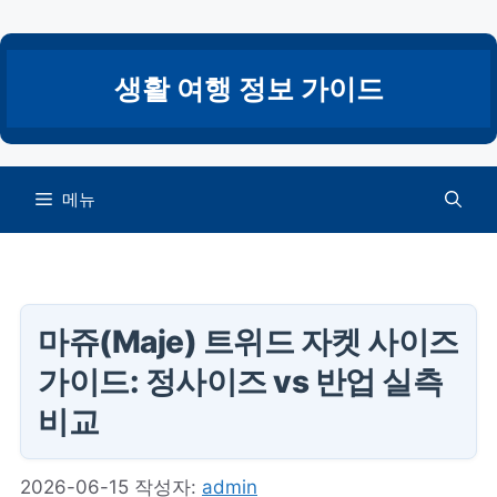
컨
텐
츠
생활 여행 정보 가이드
로
건
너
뛰
메뉴
기
마쥬(Maje) 트위드 자켓 사이즈
가이드: 정사이즈 vs 반업 실측
비교
2026-06-15
작성자:
admin