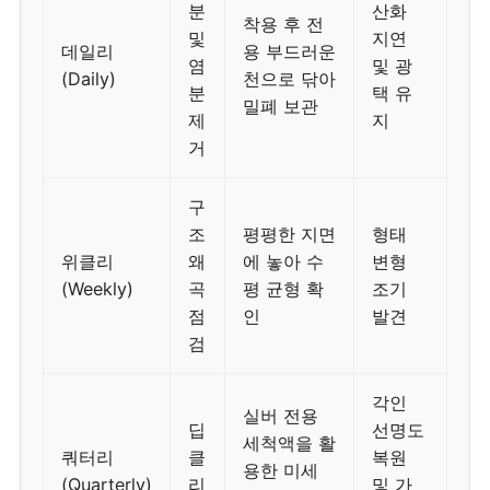
분
산화
착용 후 전
및
지연
데일리
용 부드러운
염
및 광
(Daily)
천으로 닦아
분
택 유
밀폐 보관
제
지
거
구
조
평평한 지면
형태
위클리
왜
에 놓아 수
변형
(Weekly)
곡
평 균형 확
조기
점
인
발견
검
각인
실버 전용
딥
선명도
세척액을 활
쿼터리
클
복원
용한 미세
(Quarterly)
리
및 가