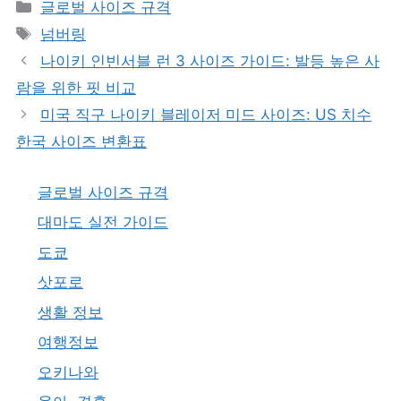
카
글로벌 사이즈 규격
테
태
넘버링
고
그
나이키 인빈서블 런 3 사이즈 가이드: 발등 높은 사
리
람을 위한 핏 비교
미국 직구 나이키 블레이저 미드 사이즈: US 치수
한국 사이즈 변환표
글로벌 사이즈 규격
대마도 실전 가이드
도쿄
삿포로
생활 정보
여행정보
오키나와