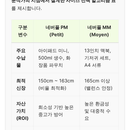
분석가의 시점에서 설계한 사이즈 선택 알고리즘 표
를 제시합니다.
구분
네버풀 PM
네버풀 MM
변수
(Petit)
(Moyen)
주요
아이패드 미니,
13인치 맥북,
수납
500ml 생수, 화
기저귀 세트,
물
장품 파우치
A4 서류
최적
150cm ~ 163cm
165cm 이상
신장
(비율 최적화)
(밸런스 안정)
자산
높은 환금성
희소성 기반 높은
가치
및 대중적 수
중고가 방어
(ROI)
요