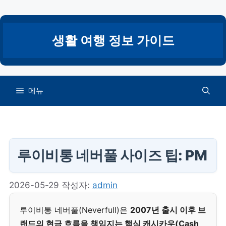
컨
텐
츠
생활 여행 정보 가이드
로
건
너
뛰
메뉴
기
루이비통 네버풀 사이즈 팁: PM
2026-05-29
작성자:
admin
루이비통 네버풀(Neverfull)은
2007년 출시 이후 브
랜드의 현금 흐름을 책임지는 핵심 캐시카우(Cash